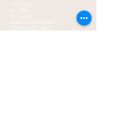
LA MAISON
LA TABLE
ACTIVITÉS
RÉSERVATION CHAMBRE
RÉSERVATION TABLE
PRIVATISATION
CARTE CADEAU
É
MENTIONS L
GALES
CGV
© LES JARDINS DE LA MATZ
41 LA MATZ, 22490 PLOUËR-SUR-
RANCE, FRANCE
TEL : +
33 2 96 80 71 21
EMAIL :
RESERVATION@LESJARDINSDELAMATZ.CO
M