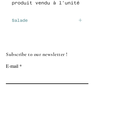
produit vendu à l'unité
Salade
On ne fait plus la
réputation de la laitue
Subscribe to our newsletter !
E-mail
Subscribe
PRODUCTS
THE HOUSE
TABLE